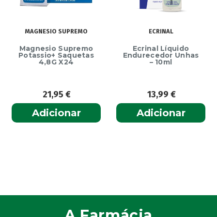
MAGNESIO SUPREMO
ECRINAL
Magnesio Supremo
Ecrinal Líquido
Potassio+ Saquetas
Endurecedor Unhas
4,8G X24
– 10ml
21,95
€
13,99
€
Adicionar
Adicionar
A Farmácia