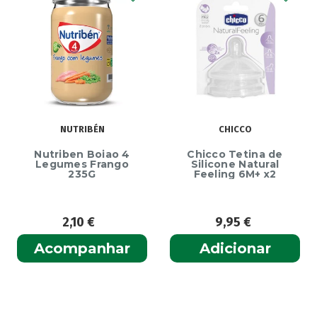
NUTRIBÉN
CHICCO
Nutriben Boiao 4
Chicco Tetina de
Legumes Frango
Silicone Natural
235G
Feeling 6M+ x2
2,10
€
9,95
€
Acompanhar
Adicionar