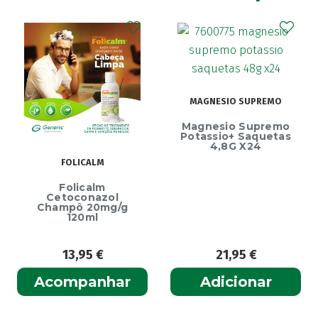
MAGNESIO SUPREMO
Magnesio Supremo
Potassio+ Saquetas
4,8G X24
FOLICALM
Folicalm
Cetoconazol
Champô 20mg/g
120ml
13,95
€
21,95
€
Acompanhar
Adicionar