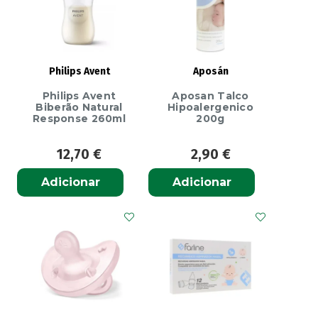
Philips Avent
Aposán
Philips Avent
Aposan Talco
Biberão Natural
Hipoalergenico
Response 260ml
200g
12,70
€
2,90
€
Adicionar
Adicionar