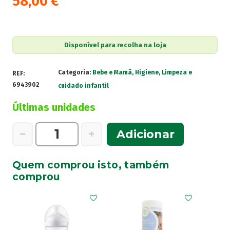
58,00
€
Disponível para recolha na loja
Categoria:
Bebe e Mamã
,
Higiene
,
Limpeza e
REF:
6943902
cuidado infantil
Últimas unidades
Quantidade
−
+
Adicionar
de
Mustela
Quem comprou isto, também
Kit
comprou
Cesta
Essenciais
Bebe
Taupe