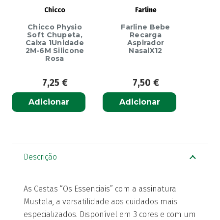
Chicco
Farline
Chicco Physio
Farline Bebe
Soft Chupeta,
Recarga
Caixa 1Unidade
Aspirador
2M-6M Silicone
NasalX12
Rosa
7,25
€
7,50
€
Adicionar
Adicionar
Descrição
As Cestas “Os Essenciais” com a assinatura
Mustela, a versatilidade aos cuidados mais
especializados. Disponível em 3 cores e com um