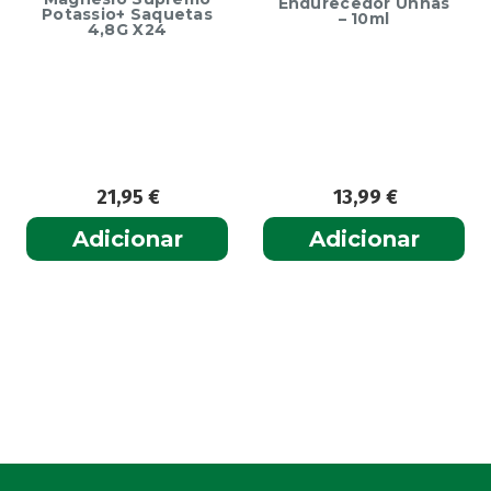
Endurecedor Unhas
Potassio+ Saquetas
– 10ml
4,8G X24
21,95
€
13,99
€
Adicionar
Adicionar