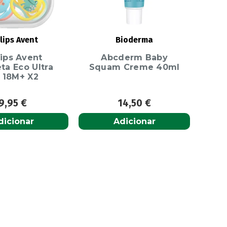
lips Avent
Bioderma
lips Avent
Abcderm Baby
ta Eco Ultra
Squam Creme 40ml
r 18M+ X2
9,95
€
14,50
€
dicionar
Adicionar