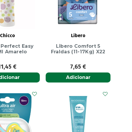
Chicco
Libero
 Perfect Easy
Libero Comfort 5
l Amarelo
Fraldas (11-17Kg) X22
11,45
€
7,65
€
dicionar
Adicionar