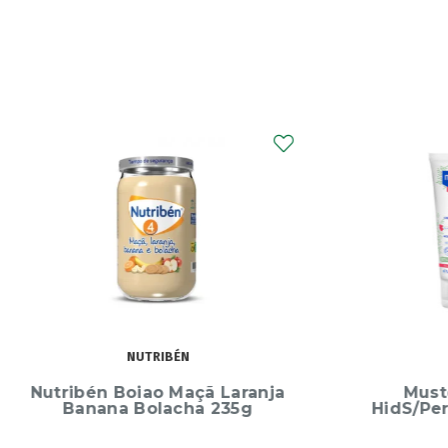
MUSTELA
Mustela Pn Cr Rst
Chicco
HidS/PerfBebe40Duo-8E
Caixa 
Silico