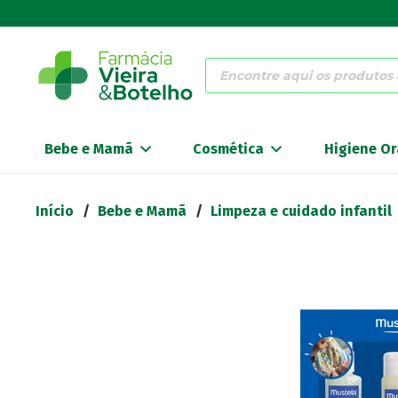
Products
search
Bebe e Mamã
Cosmética
Higiene Or
Início
/
Bebe e Mamã
/
Limpeza e cuidado infantil