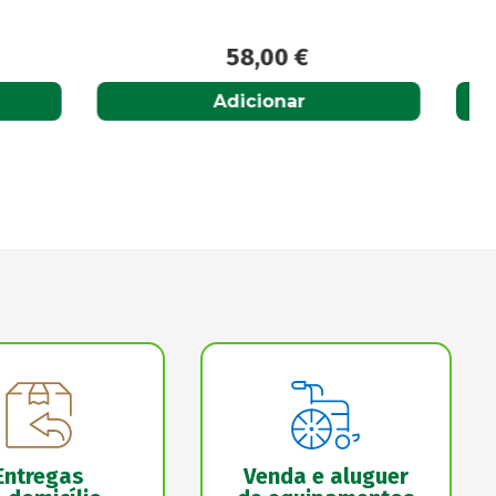
14,70
€
Adicionar
Entregas
Venda e aluguer