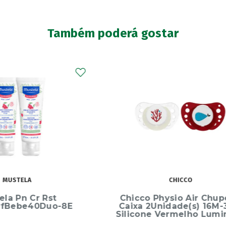
Também poderá gostar
CHICCO
MUSTELA
 Physio Air Chupeta,
Mustela Kit Cesta Es
2Unidade(s) 16M-36M
Bebe Taupe
ne Vermelho Luminoso