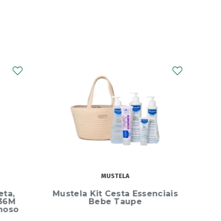
NOVALAC
senciais
Novalac Ar Digest Leite
Lactente 400g