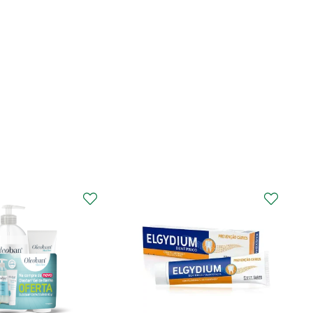
CURAPROX
Curaprox Surgical
Escova Dentes Mega
Soft