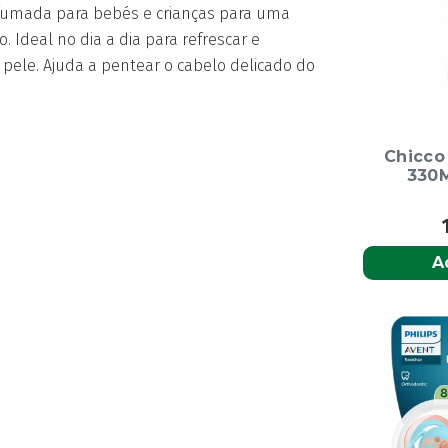
de
fumada para bebés e crianças para uma
Pano
. Ideal no dia a dia para refrescar e
pele. Ajuda a pentear o cabelo delicado do
Chicco
330M
A