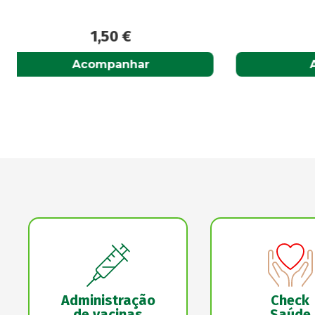
12,90
€
Adicionar
Administração
Check
de vacinas
Saúde