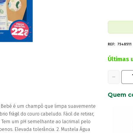
REF:
7548511
Últimas 
Quantidad
−
de
Mustela
Quem c
Kit
Higiene
mpô Bebé é um champô que limpa suavemente
com
io frágil do couro cabeludo. Fácil de retirar,
Oferta
ar. Tem um pH semelhante ao lacrimal pelo
Fralda
nos. Elevada tolerância. 2. Mustela Água