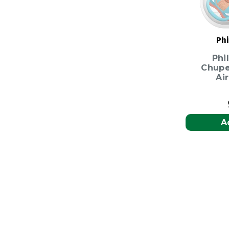
Phi
Phi
Chupe
Ai
A