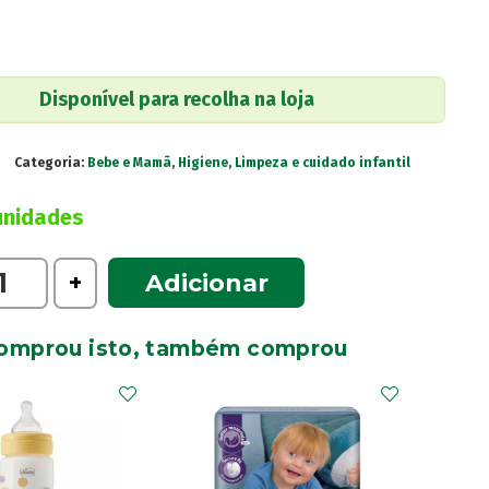
Disponível para recolha na loja
Categoria:
Bebe e Mamã
,
Higiene
,
Limpeza e cuidado infantil
unidades
e
+
Adicionar
omprou isto, também comprou