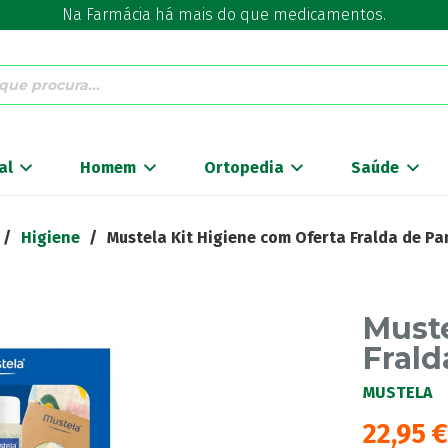
Na Farmácia há mais do que medicamentos.
al
Homem
Ortopedia
Saúde
/
Higiene
/
Mustela Kit Higiene com Oferta Fralda de Pa
Muste
Frald
MUSTELA
22,95