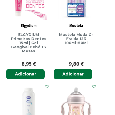
Elgydium
Mustela
ELGYDIUM
Mustela Muda Cr
Primeiros Dentes
Fralda 123
15ml | Gel
100Ml+50Ml
Gengival Bebé +3
Meses
8,95
€
9,80
€
Adicionar
Adicionar