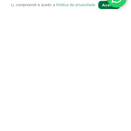
Termos & Condições
Aceito
Li, compreendi e aceito a
Política de privacidade
Livro de Reclamações
Para Si
A sua conta
Avie a sua receita
Os seus favoritos
Farmácia de serviço
Newsletter
Perguntas Frequentes
Blog