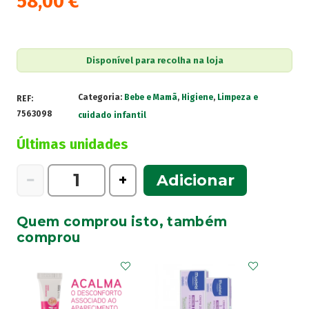
58,00
€
Disponível para recolha na loja
Categoria:
Bebe e Mamã
,
Higiene
,
Limpeza e
REF:
7563098
cuidado infantil
Últimas unidades
Quantidade
−
+
Adicionar
de
Mustela
Quem comprou isto, também
Kit
comprou
Mala
Maternidade
Bege