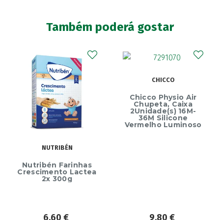
Também poderá gostar
CHICCO
Chicco Physio Air
Chupeta, Caixa
2Unidade(s) 16M-
36M Silicone
Vermelho Luminoso
NUTRIBÉN
Nutribén Farinhas
Crescimento Lactea
2x 300g
6,60
€
9,80
€