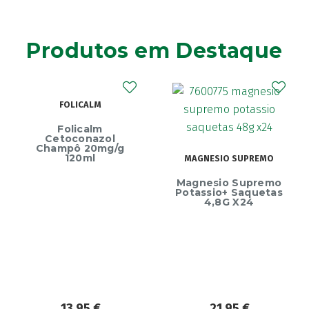
Produtos em Destaque
FOLICALM
Folicalm
Cetoconazol
Champô 20mg/g
120ml
MAGNESIO SUPREMO
Magnesio Supremo
Potassio+ Saquetas
4,8G X24
13,95
€
21,95
€