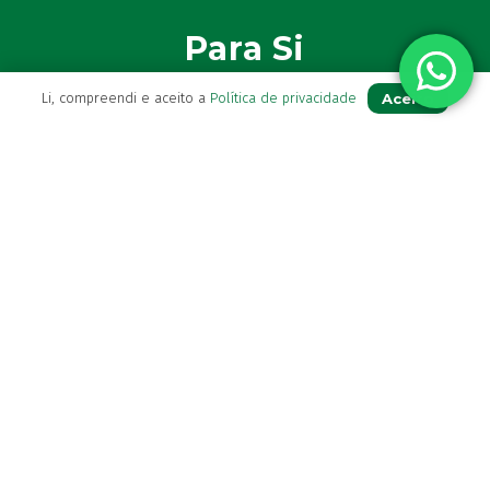
Para Si
Aceito
Li, compreendi e aceito a
Política de privacidade
A sua conta
Avie a sua receita
Os seus favoritos
Farmácia de serviço
Newsletter
Perguntas Frequentes
Blog
Contactos
(+351) 296 282 037
Chamada para a rede fixa nacional