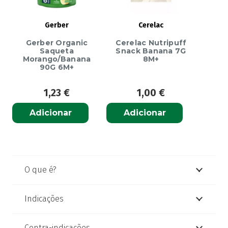
Gerber
Cerelac
Gerber Organic
Cerelac Nutripuff
Saqueta
Snack Banana 7G
Morango/Banana
8M+
90G 6M+
1,23
€
1,00
€
Adicionar
Adicionar
O que é?
Indicações
Contra-indicações