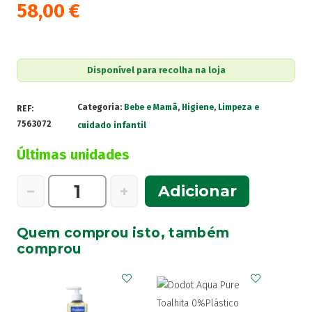
58,00
€
Disponível para recolha na loja
Categoria:
Bebe e Mamã
,
Higiene
,
Limpeza e
REF:
7563072
cuidado infantil
Últimas unidades
Quantidade
−
+
Adicionar
de
Mustela
Quem comprou isto, também
Kit
comprou
Mala
Maternidade
Menta