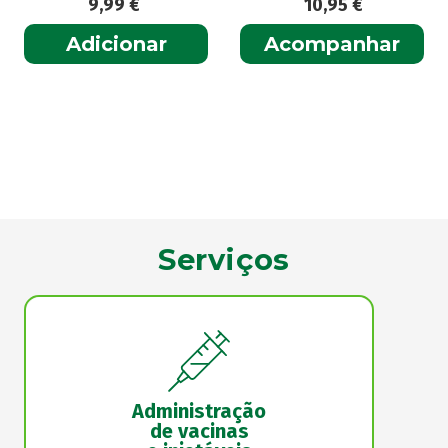
9,99
€
10,95
€
Adicionar
Acompanhar
Serviços
Administração
de vacinas