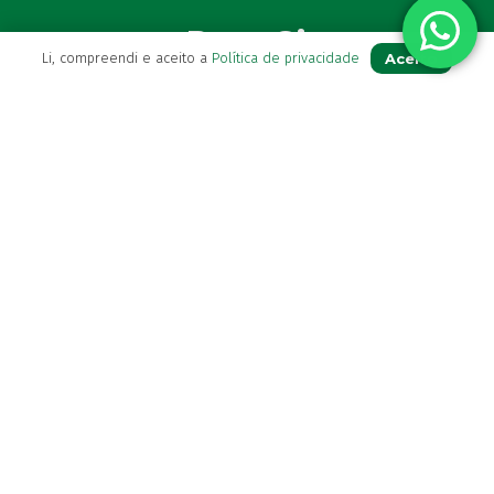
Para Si
Aceito
Li, compreendi e aceito a
Política de privacidade
A sua conta
Avie a sua receita
Os seus favoritos
Farmácia de serviço
Newsletter
Perguntas Frequentes
Blog
Contactos
(+351) 296 282 037
Chamada para a rede fixa nacional