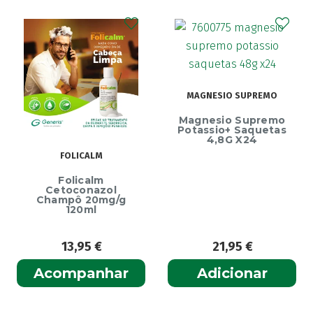
MAGNESIO SUPREMO
Magnesio Supremo
Potassio+ Saquetas
4,8G X24
FOLICALM
Folicalm
Cetoconazol
Champô 20mg/g
120ml
13,95
€
21,95
€
Acompanhar
Adicionar