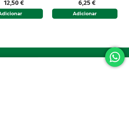
6,25
€
6,65
€
Adicionar
Adicionar
a nacional
vel nacional
s 19:00h
Diretora Técnica:
Dra. Maria Beatriz Andrade
ta hoje