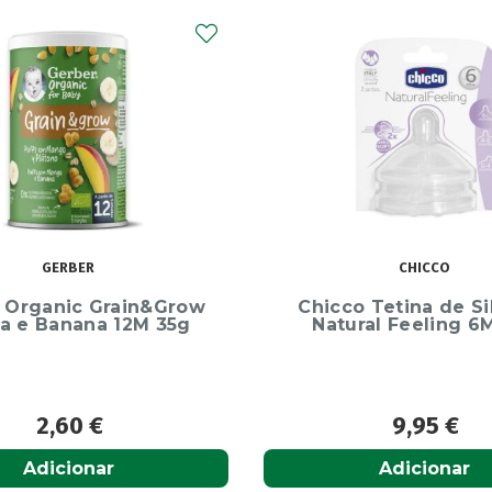
CHICCO
LUSAN
o Tetina de Silicone
Lusan Soro Fisiol
ral Feeling 6M+ x2
Unidoses 5ml X
9,95
€
4,98
€
Adicionar
Adicionar