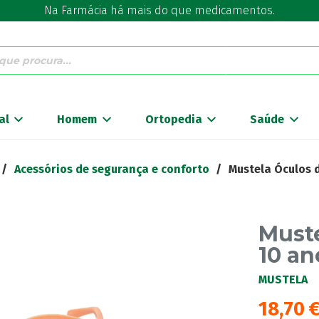
Na Farmácia há mais do que medicamentos.
al
Homem
Ortopedia
Saúde
/
Acessórios de segurança e conforto
/
Mustela Óculos 
Muste
10 an
MUSTELA
18,70