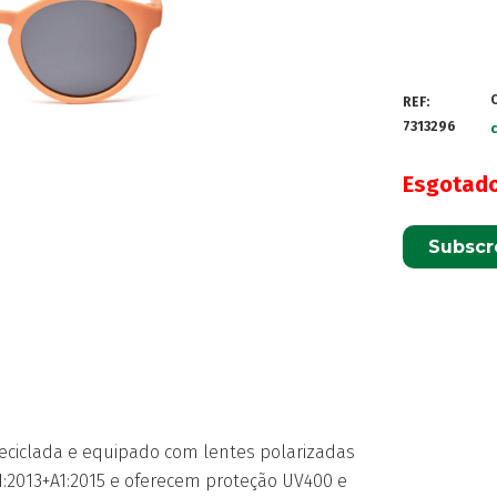
REF:
7313296
Esgotad
Subscr
eciclada e equipado com lentes polarizadas
2013+A1:2015 e oferecem proteção UV400 e