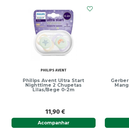
GERBER
Gerber Organic Grain&Grow
Chicc
Manga e Banana 12M 35g
Natu
2,60
€
Adicionar