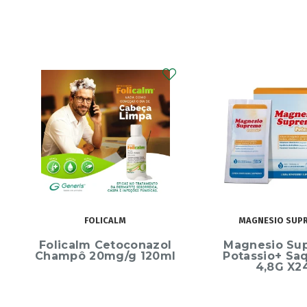
MAGNESIO SUPREMO
ECRINAL
Magnesio Supremo
Ecrinal Líq
Potassio+ Saquetas
Endurecedor 
4,8G X24
10ml