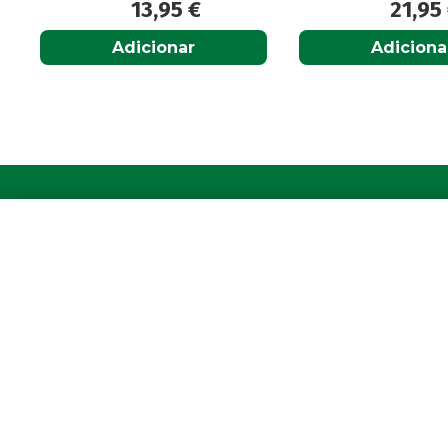
21,95
€
13,9
Adicionar
Adiciona
A Farmácia
Para 
Sobre Nós
A sua c
Apoio ao Cliente
Avie a s
Política de Envio
Os seus 
Política de privacidade
Farmácia
Termos & Condições
Newslet
Livro de Reclamações
Pergunt