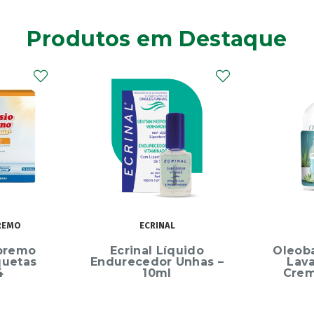
Produtos em Destaque
OLEOBAN
uido
Oleoban Pack Creme
Elg
Unhas –
Lavante 450ml +
Dentíf
Creme Diário 80G
75m