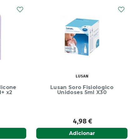
BEPANTHEN
ogico
Bepanthene Baby 50 mg/g
30
pomada 100g
10,95
€
Adicionar