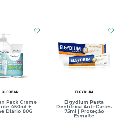
CURAPROX
Curaprox Surgical
Escova Dentes Mega
Soft
ELGYDIUM
ydium Pasta
rica Anti-Cáries
l | Proteção
Esmalte