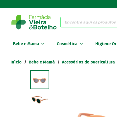
Products
search
Bebe e Mamã
Cosmética
Higiene Or
Início
/
Bebe e Mamã
/
Acessórios de puericultura