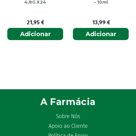
4,8G X24
– 10ml
21,95
€
13,99
€
Adicionar
Adicionar
A Farmácia
Sobre Nós
Apoio ao Cliente
Política de Envio