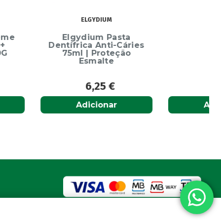
ELGYDIUM
ydium Pasta
rica Anti-Cáries
l | Proteção
Esmalte
6,25
€
6,65
€
Adicionar
Adicionar
a nacional