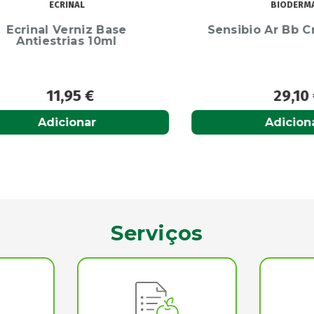
ECRINAL
BIODERMA
rinal Verniz Base
Sensibio Ar Bb Cre
ntiestrias 10ml
11,95
€
29,10
€
Adicionar
Adicionar
Serviços