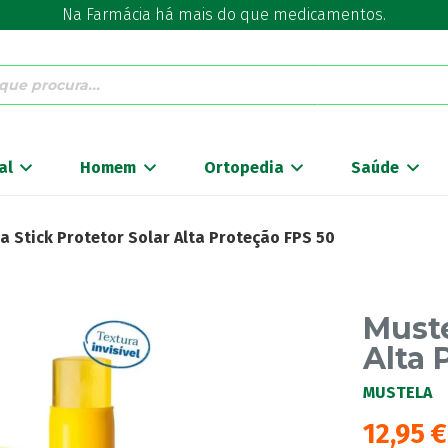
Na Farmácia há mais do que medicamentos.
al
Homem
Ortopedia
Saúde
a Stick Protetor Solar Alta Proteção FPS 50
Muste
Alta 
MUSTELA
12,95
€