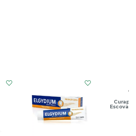
CURAPROX
Curaprox Surgical
Escova Dentes Mega
Soft