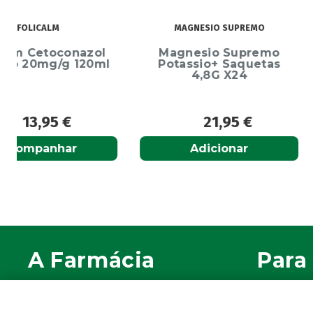
MAGNESIO SUPREMO
ECRINAL
Magnesio Supremo
Ecrinal Líq
Potassio+ Saquetas
Endurecedor 
4,8G X24
10ml
21,95
€
13,9
Adicionar
Adiciona
A Farmácia
Para 
Sobre Nós
A sua c