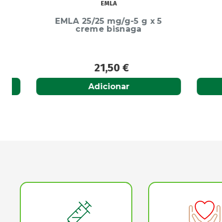
EMLA
EMLA 25/25 mg/g-5 g x 5
Ec
creme bisnaga
A
21,50
€
Adicionar