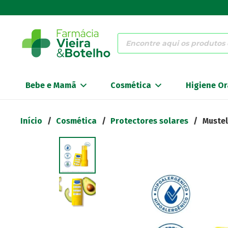
Products
search
Bebe e Mamã
Cosmética
Higiene Or
Início
/
Cosmética
/
Protectores solares
/
Mustel