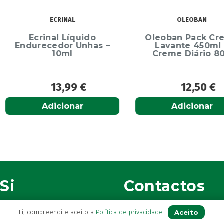
OLEOBAN
uido
Oleoban Pack Creme
Elg
Unhas –
Lavante 450ml +
Dentíf
Creme Diário 80G
75m
9
€
12,50
€
r
Adicionar
Si
Contactos
(+351) 296 282 037
onta
Aceito
Li, compreendi e aceito a
Política de privacidade
Chamada para a rede fix