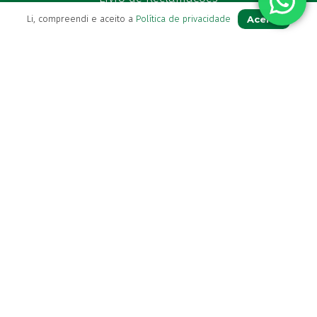
Aceito
Li, compreendi e aceito a
Política de privacidade
Para Si
A sua conta
Avie a sua receita
Os seus favoritos
Farmácia de serviço
Newsletter
Perguntas Frequentes
Blog
Contactos