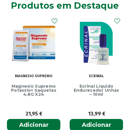
Produtos em Destaque
MAGNESIO SUPREMO
ECRINAL
Magnesio Supremo
Ecrinal Líquido
Potassio+ Saquetas
Endurecedor Unhas
4,8G X24
– 10ml
21,95
€
13,99
€
Adicionar
Adicionar