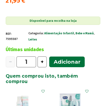
21,95
€
Disponível para recolha na loja
Categoria:
Alimentação Infantil
,
Bebe e Mamã
,
REF:
7595587
Leites
Últimas unidades
Quantidade
−
+
Adicionar
de
Nestlé
Quem comprou isto, também
Nan
comprou
Total
AO-
AC
2