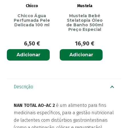
Chicco
Mustela
Chicco Água
Mustela Bebé
Perfumada Pele
Stelatopia Óleo
Delicada 100 ml
de Banho 500ml
Preço Especial
6,50
€
16,90
€
Adicionar
Adicionar
Descrição
NAN TOTAL AO-AC 2
é um alimento para fins
medicinais específicos, para a gestão nutricional
de lactentes com distúrbios gastrointestinais
(como a obstipação, cólicas e regurgitação).