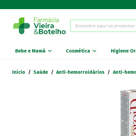
Products
search
Bebe e Mamã
Cosmética
Higiene Or
Início
/
Saúde
/
Anti-hemorroidários
/
Anti-hemo