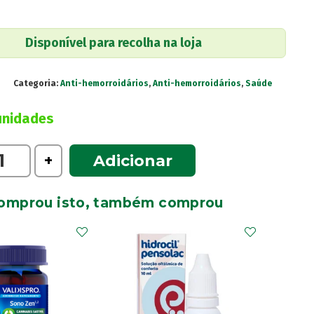
Disponível para recolha na loja
8
Categoria:
Anti-hemorroidários
,
Anti-hemorroidários
,
Saúde
unidades
e
+
Adicionar
omprou isto, também comprou