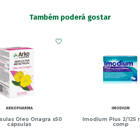
Também poderá gostar
IMODIUM
HAIRLOX
m Plus 2/125 mg x 12
Hairlox Cápsulas 
comp