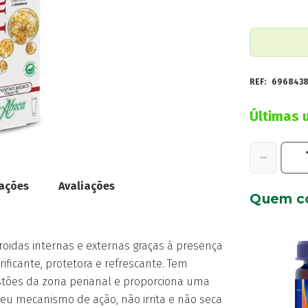
REF:
696843
Últimas 
Quantidad
−
de
neoFitoroiD
cações
Avaliações
Quem c
Biopomada
40ml
oidas internas e externas graças à presença
ficante, protetora e refrescante. Tem
stões da zona perianal e proporciona uma
seu mecanismo de ação, não irrita e não seca