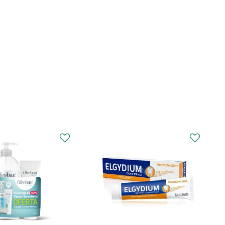
CURAPROX
Curaprox Surgical
Escova Dentes Mega
Soft