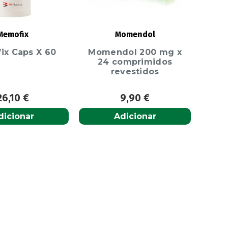
Memofix
Momendol
ix Caps X 60
Momendol 200 mg x
24 comprimidos
revestidos
26,10
€
9,90
€
dicionar
Adicionar