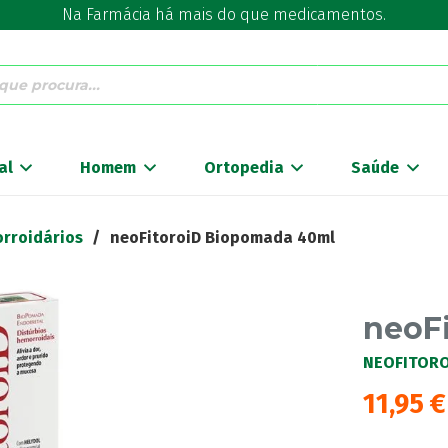
Na Farmácia há mais do que medicamentos.
al
Homem
Ortopedia
Saúde
rroidários
/
neoFitoroiD Biopomada 40ml
neoF
NEOFITORO
11,95
€