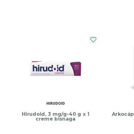
ARKOPHARMA
Arkocápsulas Óleo Onagra x50
Imodiu
cápsulas