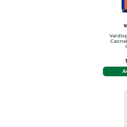
V
Valdis
Cannab
A