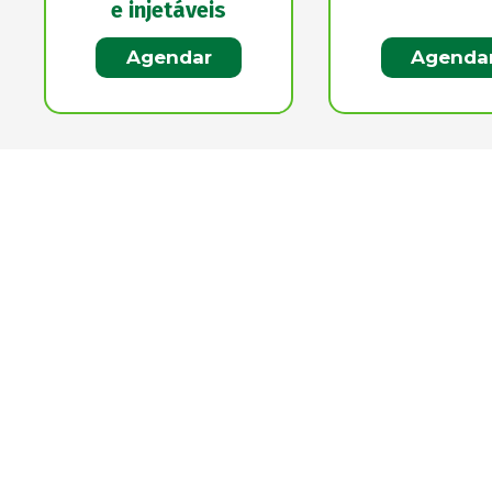
e injetáveis
Agendar
Agenda