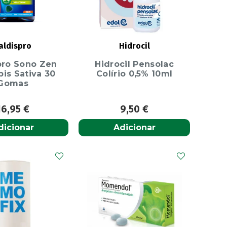
aldispro
Hidrocil
pro Sono Zen
Hidrocil Pensolac
is Sativa 30
Colírio 0,5% 10ml
Gomas
16,95
€
9,50
€
dicionar
Adicionar