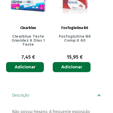
Clearblue
Fosfoglutina B6
Clearblue Teste
Fosfoglutina B6
Gravidez 6 Dias 1
Comp X 60
Teste
7,45
€
15,95
€
Adicionar
Adicionar
Descrição
Não possui Hexano. A frequente exposição