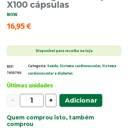
X100 cápsulas
NOW
16,95
€
Disponível para recolha na loja
Categoria:
Saúde
,
Sistema cardiovascular
,
Sistema
REF:
7610790
cardiovascular e diabetes
Últimas unidades
Quantidade
−
+
Adicionar
de
Now
Quem comprou isto, também
Omega
comprou
3-