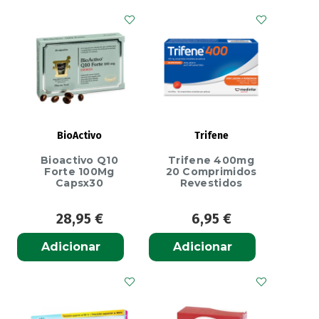
6-
9
Caps
X100
cápsulas
BioActivo
Trifene
Bioactivo Q10
Trifene 400mg
Forte 100Mg
20 Comprimidos
Capsx30
Revestidos
28,95
€
6,95
€
Adicionar
Adicionar