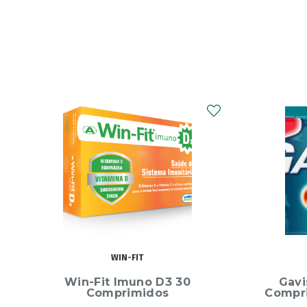
GAVISCON
Gaviscon Morango – 24
Bioact
Comprimidos para Mastigar