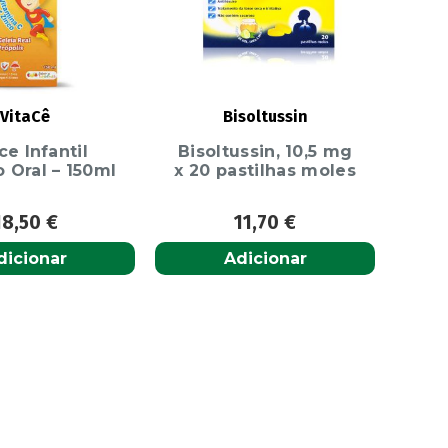
VitaCê
Bisoltussin
ce Infantil
Bisoltussin, 10,5 mg
 Oral – 150ml
x 20 pastilhas moles
18,50
€
11,70
€
dicionar
Adicionar