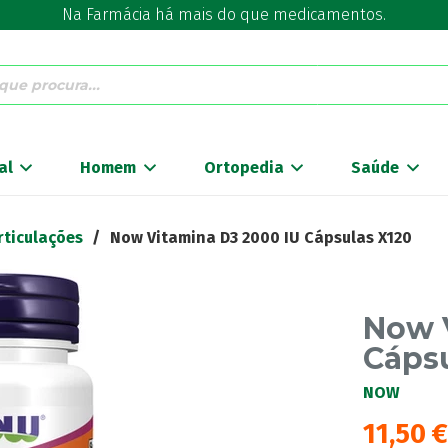
Na Farmácia há mais do que medicamentos.
al
Homem
Ortopedia
Saúde
rticulações
/
Now Vitamina D3 2000 IU Cápsulas X120
Now 
Cápsu
NOW
11,50