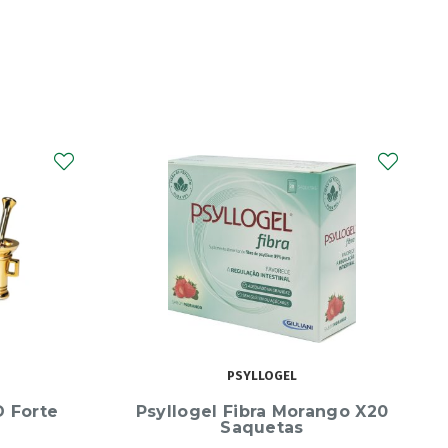
FEMAL
ngo X20
Femal One 30 Cápsulas