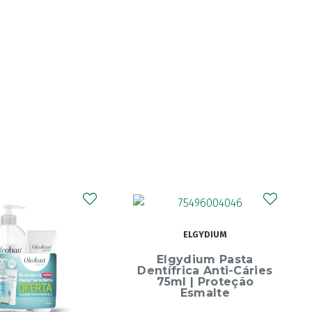
CURAPROX
ELGYDIUM
Curaprox Surgical
Escova Dentes Mega
ydium Pasta
Soft
rica Anti-Cáries
l | Proteção
Esmalte