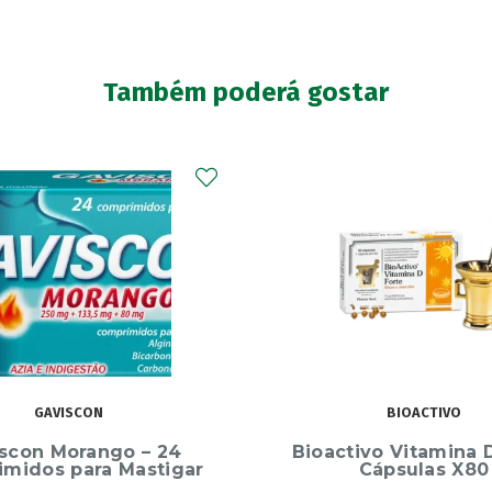
Também poderá gostar
BIOACTIVO
PSYLLOGEL
ivo Vitamina D Forte
Psyllogel Fibra Mora
Cápsulas X80
Saquetas