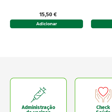
7,25
€
Acompanhar
Administração
Check