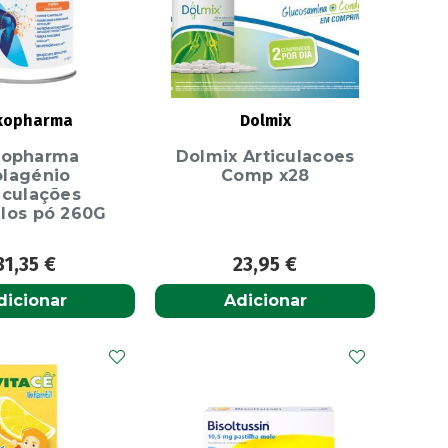
kopharma
Dolmix
kopharma
Dolmix Articulacoes
lagénio
Comp x28
iculações
los pó 260G
31,35
€
23,95
€
dicionar
Adicionar