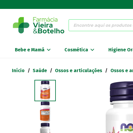
Products
search
Bebe e Mamã
Cosmética
Higiene Or
Início
/
Saúde
/
Ossos e articulações
/
Ossos e a