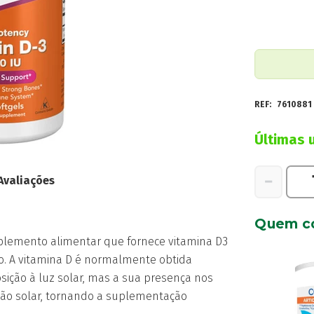
REF:
7610881
Últimas 
Quantidad
−
Avaliações
de
Now
Quem c
Vitamina
lemento alimentar que fornece vitamina D3
D3
ão. A vitamina D é normalmente obtida
2000
sição à luz solar, mas a sua presença nos
IU
ção solar, tornando a suplementação
Cápsulas