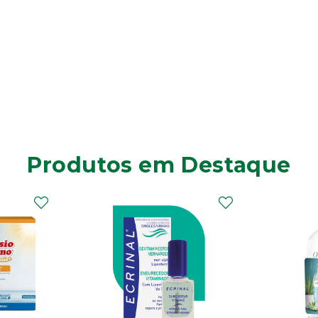
Produtos em Destaque
Elg
Dentíf
75m