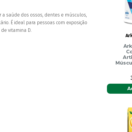
X120
 a saúde dos ossos, dentes e músculos,
rio. É ideal para pessoas com exposição
 de vitamina D.
Ar
Ar
Co
Art
Múscu
A