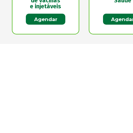
de vacinas
Saúde
e injetáveis
Agendar
Agenda