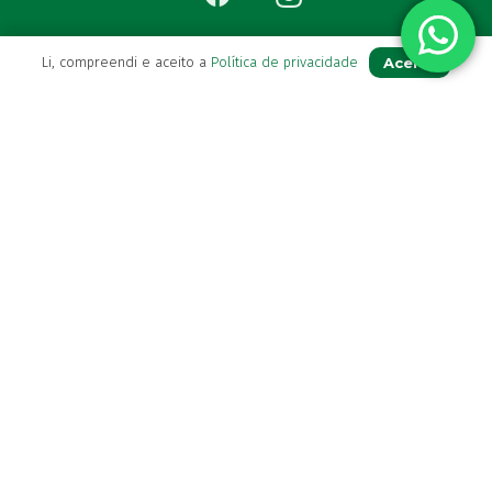
Aceito
Li, compreendi e aceito a
Política de privacidade
Para Si
A sua conta
Avie a sua receita
Os seus favoritos
Farmácia de serviço
Newsletter
Perguntas Frequentes
Blog
Contactos
(+351) 296 282 037
Chamada para a rede fixa nacional