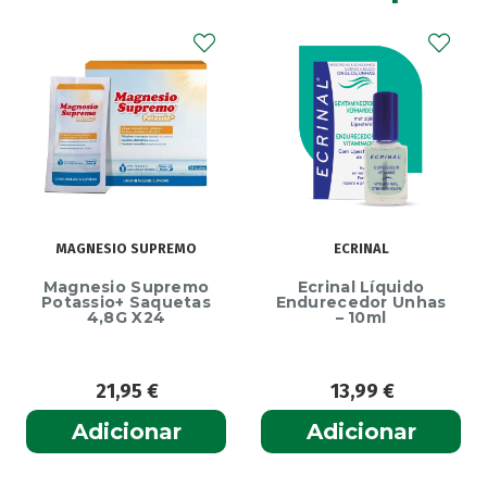
MAGNESIO SUPREMO
ECRINAL
Magnesio Supremo
Ecrinal Líquido
Potassio+ Saquetas
Endurecedor Unhas
4,8G X24
– 10ml
21,95
€
13,99
€
Adicionar
Adicionar