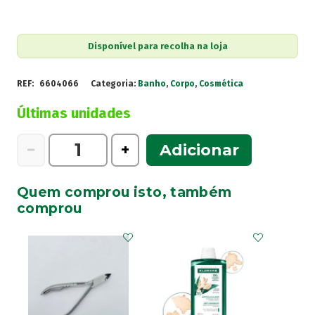
Disponível para recolha na loja
REF:
6604066
Categoria:
Banho
,
Corpo
,
Cosmética
Últimas unidades
Quantidade
−
+
Adicionar
de
Oleoban
Quem comprou isto, também
Creme
comprou
Lavante
450Ml