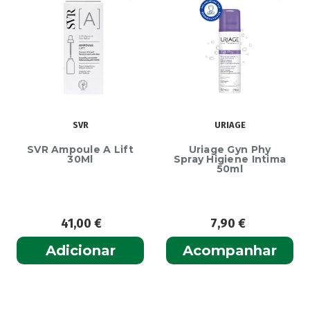
SVR
URIAGE
SVR Ampoule A Lift
Uriage Gyn Phy
30Ml
Spray Higiene Intima
50ml
41,00
€
7,90
€
Adicionar
Acompanhar