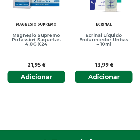
MAGNESIO SUPREMO
ECRINAL
Magnesio Supremo
Ecrinal Líquido
Potassio+ Saquetas
Endurecedor Unhas
4,8G X24
– 10ml
21,95
€
13,99
€
Adicionar
Adicionar