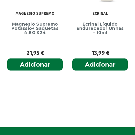
MAGNESIO SUPREMO
ECRINAL
Magnesio Supremo
Ecrinal Líquido
Potassio+ Saquetas
Endurecedor Unhas
4,8G X24
– 10ml
21,95
€
13,99
€
Adicionar
Adicionar