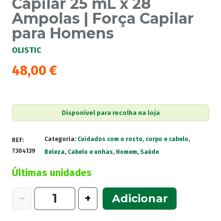
Capilar 25 mL x 28
Ampolas | Força Capilar
para Homens
OLISTIC
48,00
€
Disponível para recolha na loja
Categoria:
Cuidados com o rosto, corpo e cabelo
,
REF:
7304139
Beleza
,
Cabelo e unhas
,
Homem
,
Saúde
Últimas unidades
Quantidade
−
+
Adicionar
de
Olistic