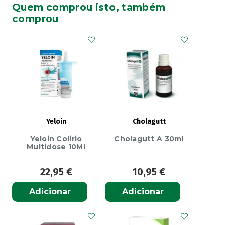
Quem comprou isto, também
Men
comprou
Suplemento
Capilar
25
mL
x
28
Ampolas
|
Yeloin
Cholagutt
Força
Yeloin Colirio
Cholagutt A 30ml
Capilar
Multidose 10Ml
para
Homens
22,95
€
10,95
€
Adicionar
Adicionar