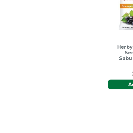
Herby
Se
Sabu
A