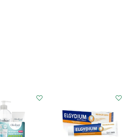
CURAPROX
Curaprox Surgical
Escova Dentes Mega
Soft