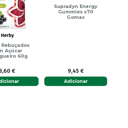
Supradyn Energy
Gummies x70
Gomas
Herby
 Rebuçados
m Açúcar
gueiro 60g
3,60
€
9,45
€
dicionar
Adicionar