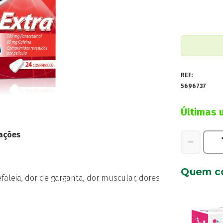
REF:
5696737
Últimas 
ações
Quantidad
−
de
Panadol
Quem c
Extra,
faleia, dor de garganta, dor muscular, dores
500/65mg
24
Comprimid