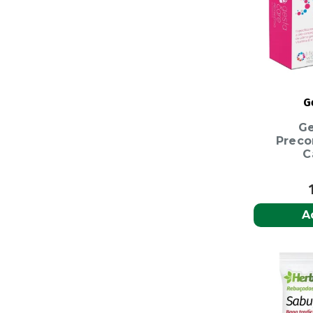
G
Ge
Preco
C
A