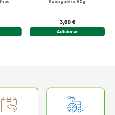
g
20Ml
10,95
€
Adicionar