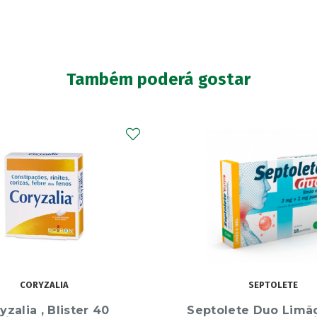
Também poderá gostar
SEPTOLETE
HERBY
ete Duo Limão e Mel
Herby Rebuçados Se