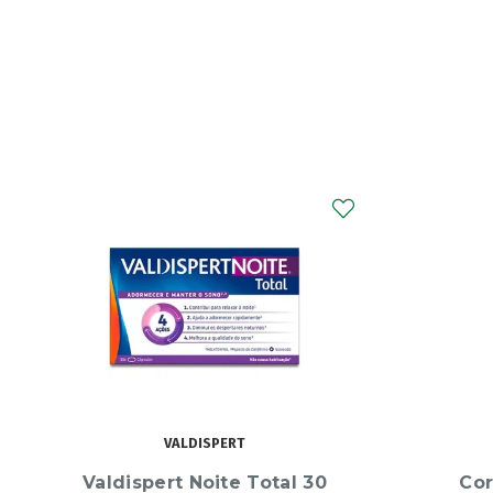
CORYZALIA
Coryzalia , Blister 40
Septol