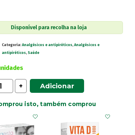
Disponível para recolha na loja
Categoria:
Analgésicos e antipiréticos
,
Analgésicos e
antipiréticos
,
Saúde
unidades
e
+
Adicionar
omprou isto, também comprou
os