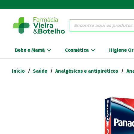
Products
search
Bebe e Mamã
Cosmética
Higiene Or
Início
/
Saúde
/
Analgésicos e antipiréticos
/
Ana