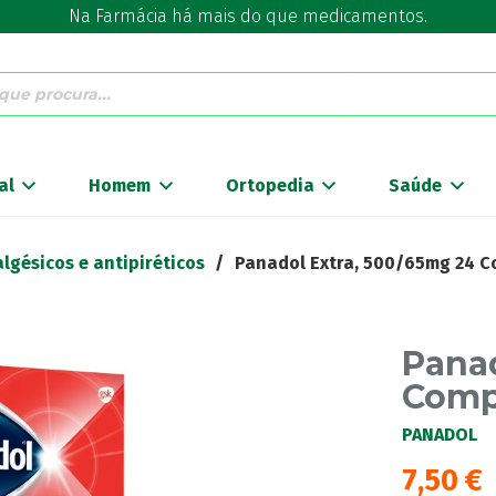
Na Farmácia há mais do que medicamentos.
al
Homem
Ortopedia
Saúde
lgésicos e antipiréticos
/
Panadol Extra, 500/65mg 24 
Panad
Comp
PANADOL
7,50
€