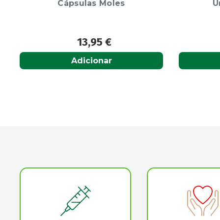
Unidade(s) Comp
3mg
9,60
€
Acompanhar