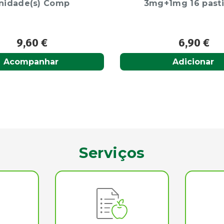
+1mg 16 pastilhas
Sabugueiro 60
6,90
€
3,60
€
Adicionar
Adicionar
Serviços