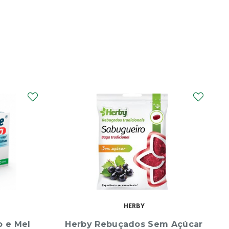
NEO-SINEFRINA
m Açúcar
Neo Sinefrina Express Spray