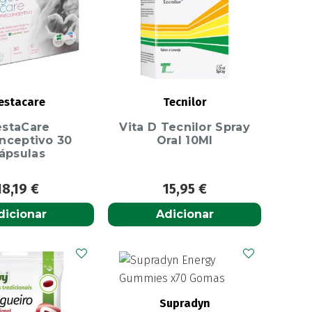
estacare
Tecnilor
staCare
Vita D Tecnilor Spray
nceptivo 30
Oral 10Ml
ápsulas
18,19
€
15,95
€
dicionar
Adicionar
Supradyn