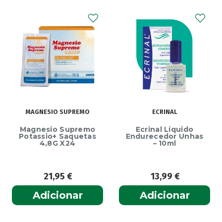
MAGNESIO SUPREMO
ECRINAL
Magnesio Supremo
Ecrinal Líquido
Potassio+ Saquetas
Endurecedor Unhas
4,8G X24
– 10ml
21,95
€
13,99
€
Adicionar
Adicionar