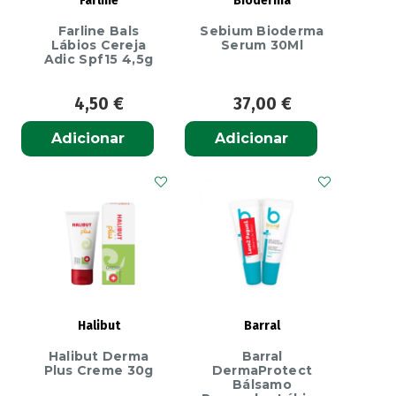
Farline
Bioderma
Farline Bals
Sebium Bioderma
Lábios Cereja
Serum 30Ml
Adic Spf15 4,5g
4,50
€
37,00
€
Adicionar
Adicionar
Halibut
Barral
Halibut Derma
Barral
Plus Creme 30g
DermaProtect
Bálsamo