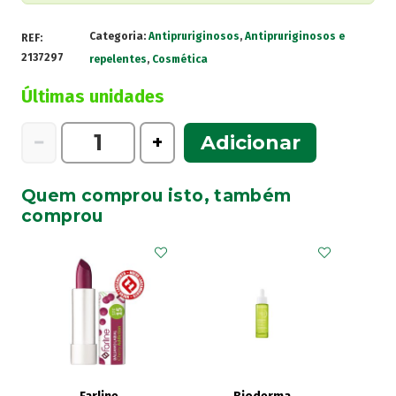
Categoria:
Antipruriginosos
,
Antipruriginosos e
REF:
2137297
repelentes
,
Cosmética
Últimas unidades
Quantidade
−
+
Adicionar
de
Pandermil,
Quem comprou isto, também
10
comprou
mg/g-
30g
Creme