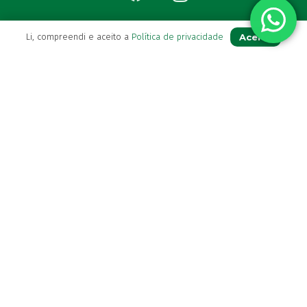
Aceito
Li, compreendi e aceito a
Política de privacidade
Para Si
A sua conta
Avie a sua receita
Os seus favoritos
Farmácia de serviço
Newsletter
Perguntas Frequentes
Blog
Contactos
(+351) 296 282 037
Chamada para a rede fixa nacional