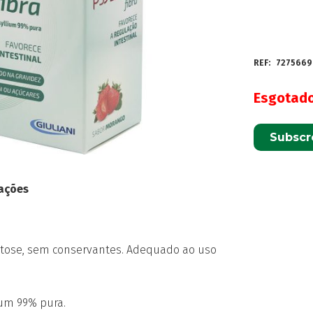
REF:
7275669
Esgotad
Subscr
ações
ctose, sem conservantes. Adequado ao uso
lium 99% pura.