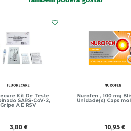
Também poderá gostar
NUROFEN
ARKOPHARMA
n , 100 mg Blister 24
Arkocápsulas Valeri
e(s) Caps mole mast
Cápsulas
10,95
€
13,50
€