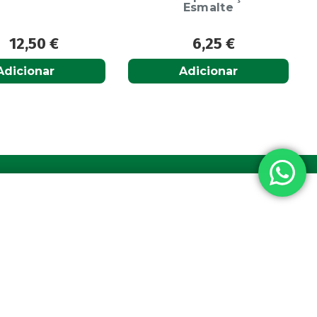
Esmalte
6,25
€
6,65
€
Adicionar
Adicionar
a nacional
vel nacional