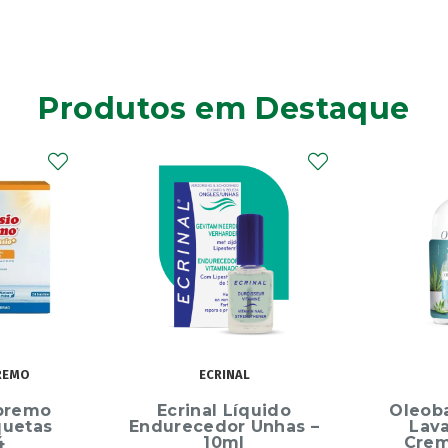
Produtos em Destaque
OLEOBAN
uido
Oleoban Pack Creme
Elg
Unhas –
Lavante 450ml +
Dentíf
Creme Diário 80G
75m