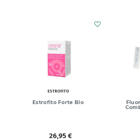
FLUORECARE
Fluorecare Kit De Teste
Nurofe
Combinado SARS-CoV-2,
Unidad
Gripe A E RSV
3,80
€