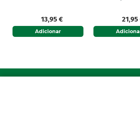
21,95
€
13,9
Adicionar
Adiciona
A Farmácia
Para 
Sobre Nós
A sua c
Apoio ao Cliente
Avie a s
Política de Envio
Os seus 
Política de privacidade
Farmácia
Termos & Condições
Newslet