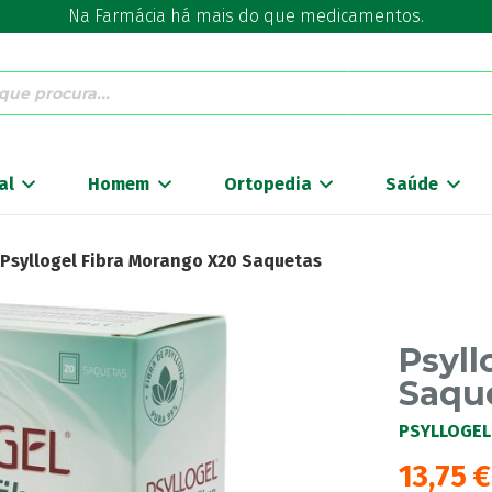
Na Farmácia há mais do que medicamentos.
al
Homem
Ortopedia
Saúde
Psyllogel Fibra Morango X20 Saquetas
Psyll
Saqu
PSYLLOGEL
13,75
€