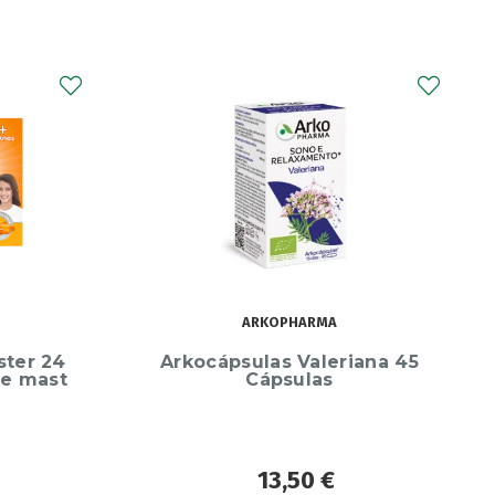
MATRIX OCULAR
Matrix Ocular 3 Solução
Oftálmica Lubrificante – 10ml
ana 45
19,95
€