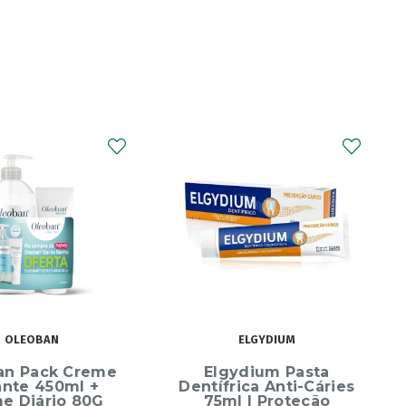
CURAPROX
Curaprox Surgical
Escova Dentes Mega
Soft
ELGYDIUM
ydium Pasta
rica Anti-Cáries
l | Proteção