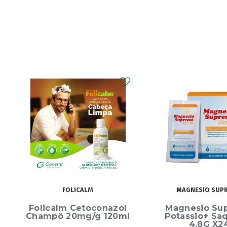
MAGNESIO SUPREMO
ECRINAL
Magnesio Supremo
Ecrinal Líq
Potassio+ Saquetas
Endurecedor 
4,8G X24
10ml