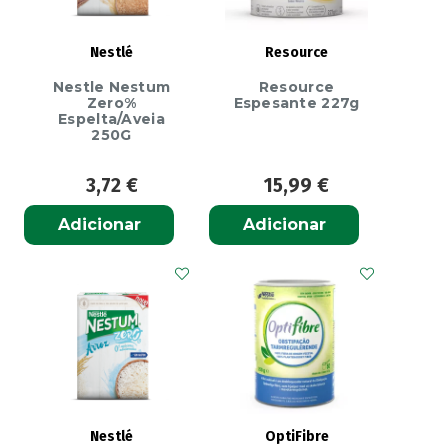
Nestlé
Resource
Nestle Nestum
Resource
Zero%
Espesante 227g
Espelta/Aveia
250G
3,72
€
15,99
€
Adicionar
Adicionar
Nestlé
OptiFibre