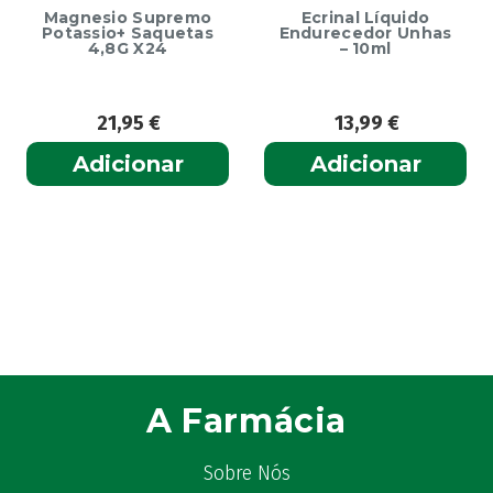
Magnesio Supremo
Ecrinal Líquido
Potassio+ Saquetas
Endurecedor Unhas
4,8G X24
– 10ml
21,95
€
13,99
€
Adicionar
Adicionar
A Farmácia
Sobre Nós