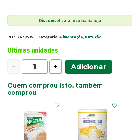
Disponível para recolha na loja
REF:
7479535
Categoria:
Alimentação
,
Nutrição
Últimas unidades
Quantidade
−
+
Adicionar
de
Resource
Quem comprou isto, também
Arginaid
comprou
Cart
L
Arginina
Neutr
X14