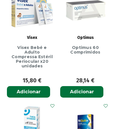
mg
x
24
pst
Visex
Optimus
Visex Bebé e
Optimus 60
Adulto
Comprimidos
Compressa Estéril
Periocular x20
unidades
15,80
€
28,14
€
Adicionar
Adicionar