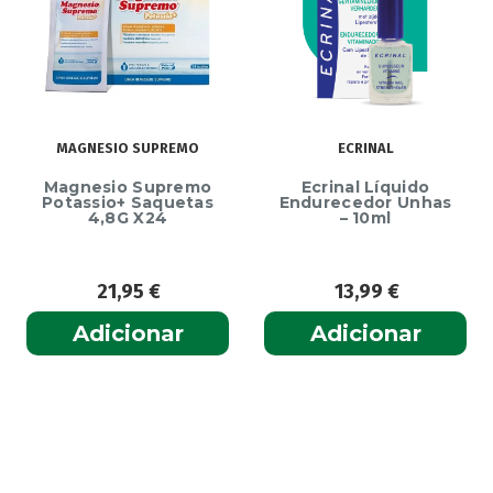
MAGNESIO SUPREMO
ECRINAL
Magnesio Supremo
Ecrinal Líquido
Potassio+ Saquetas
Endurecedor Unhas
4,8G X24
– 10ml
21,95
€
13,99
€
Adicionar
Adicionar