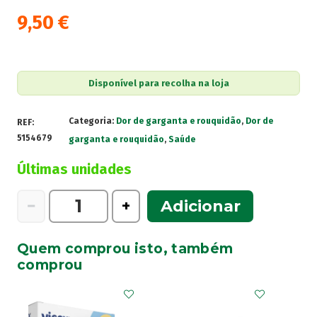
9,50
€
Disponível para recolha na loja
Categoria:
Dor de garganta e rouquidão
,
Dor de
REF:
5154679
garganta e rouquidão
,
Saúde
Últimas unidades
Quantidade
−
+
Adicionar
de
Strepsils
Quem comprou isto, também
Morango
comprou
sem
açúcar,
1,2/0,6