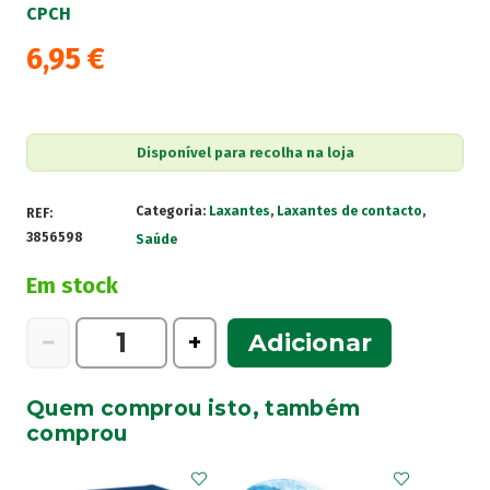
CPCH
6,95
€
Disponível para recolha na loja
Categoria:
Laxantes
,
Laxantes de contacto
,
REF:
3856598
Saúde
Em stock
Quantidade
−
+
Adicionar
de
Supositórios
Quem comprou isto, também
de
comprou
Glicerina
(F.P.)