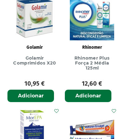
Adulto,
1970
mg
x
12
sup
Golamir
Rhinomer
Golamir
Rhinomer Plus
Comprimidos X20
Força 2 Média
125ml
10,95
€
12,60
€
Adicionar
Adicionar