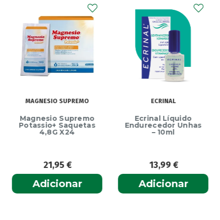
MAGNESIO SUPREMO
ECRINAL
Magnesio Supremo
Ecrinal Líquido
Potassio+ Saquetas
Endurecedor Unhas
4,8G X24
– 10ml
21,95
€
13,99
€
Adicionar
Adicionar