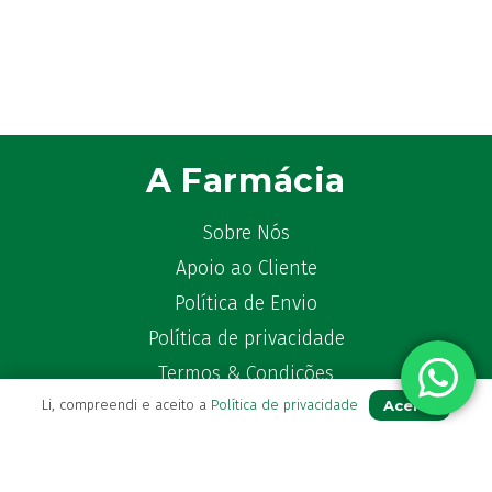
A Farmácia
Sobre Nós
Apoio ao Cliente
Política de Envio
Política de privacidade
Termos & Condições
Aceito
Li, compreendi e aceito a
Política de privacidade
Livro de Reclamações