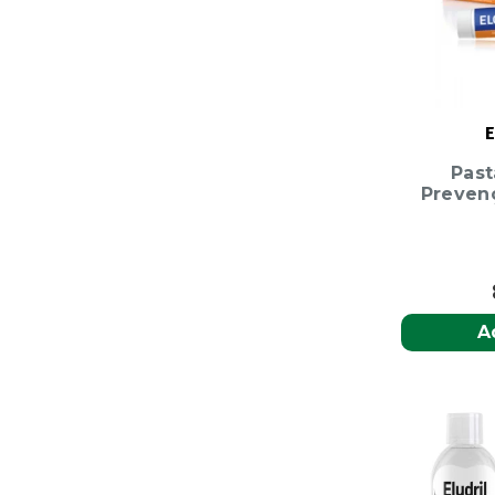
E
Past
Preven
A