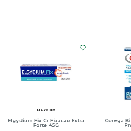
COREGA
Corega Bio Activo Pastilhas
Oratol
Prótese X 30