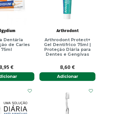
lgydium
Arthrodont
a Dentária
Arthrodont Protect+
ção de Caries
Gel Dentífrico 75ml |
75ml
Proteção Diária para
Dentes e Gengivas
8,95
€
8,60
€
dicionar
Adicionar