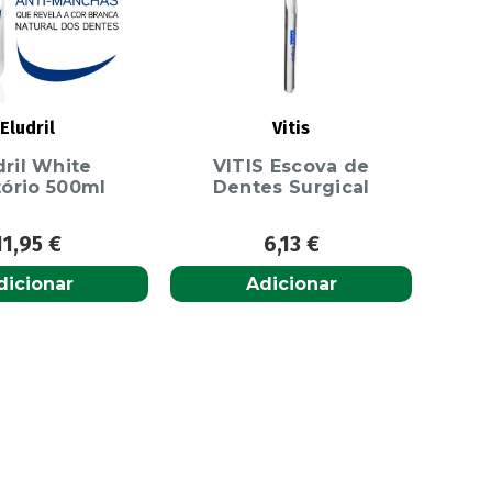
Eludril
Vitis
dril White
VITIS Escova de
tório 500ml
Dentes Surgical
11,95
€
6,13
€
dicionar
Adicionar