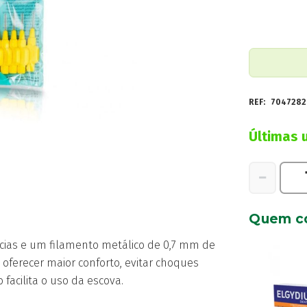
REF:
7047282
Últimas 
Quantidad
−
de
TePe
Quem c
Escova
Interdental
cias e um filamento metálico de 0,7 mm de
Original
oferecer maior conforto, evitar choques
0,7
facilita o uso da escova.
mm