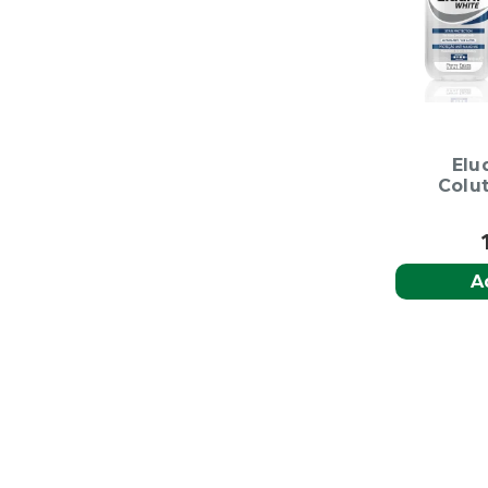
Elu
Colu
A