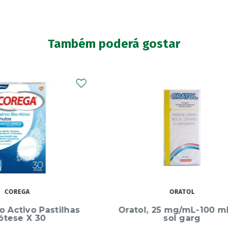
Também poderá gostar
ORATOL
CURAPROX
, 25 mg/mL-100 mL x 1
Curaprox Prime Inter
sol garg