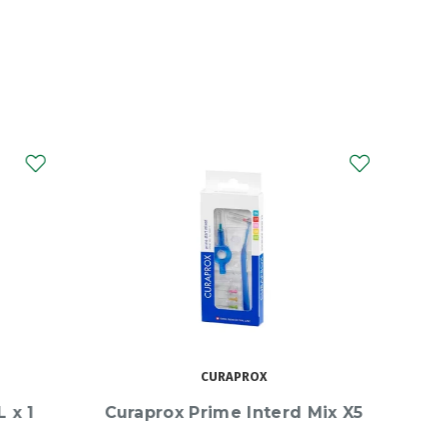
ELGYDIUM
d Mix X5
Elgydium Clinic Fita Dentária
com Flúor 35m