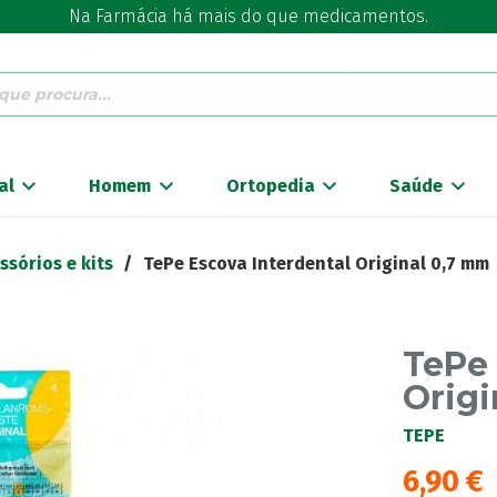
Na Farmácia há mais do que medicamentos.
al
Homem
Ortopedia
Saúde
ssórios e kits
/
TePe Escova Interdental Original 0,7 mm
TePe 
Origi
TEPE
6,90
€