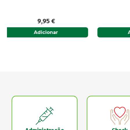
9,95
€
Adicionar