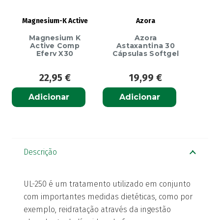
Magnesium-K Active
Azora
Magnesium K
Azora
Active Comp
Astaxantina 30
Eferv X30
Cápsulas Softgel
22,95
€
19,99
€
Adicionar
Adicionar
Descrição
UL-250 é um tratamento utilizado em conjunto
com importantes medidas dietéticas, como por
exemplo, reidratação através da ingestão