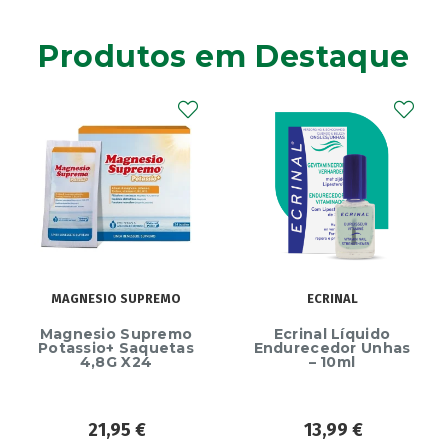
Produtos em Destaque
MAGNESIO SUPREMO
ECRINAL
Magnesio Supremo
Ecrinal Líquido
Potassio+ Saquetas
Endurecedor Unhas
4,8G X24
– 10ml
21,95
€
13,99
€