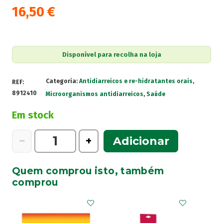
16,50
€
Disponível para recolha na loja
Categoria:
Antidiarreicos e re-hidratantes orais
,
REF:
8912410
Microorganismos antidiarreicos
,
Saúde
Em stock
Quantidade
−
+
Adicionar
de
UL-
Quem comprou isto, também
250
comprou
250mg
Cápsulas
x20