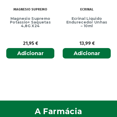
MAGNESIO SUPREMO
ECRINAL
Magnesio Supremo
Ecrinal Líquido
Potassio+ Saquetas
Endurecedor Unhas
4,8G X24
– 10ml
21,95
€
13,99
€
Adicionar
Adicionar
A Farmácia