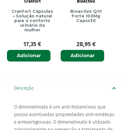
Cranfort
BioActivo
Cranfort Cápsulas
Bioactivo Q10
– Solução natural
Forte 100Mg
para o conforto
Capsx30
urinário da
mulher
17,35
€
28,95
€
Adicionar
Adicionar
Descrição
O dimenidrinato é um anti-histamínico que
possui acentuadas propriedades anti-eméticas
e antivertiginosas. O dimenidrinato é utilizado
principalmente na prevenção e tratamento de