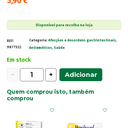
5,90
€
Disponível para recolha na loja
Categoria:
Afecções e desordens gastrintestinais
,
REF:
9877522
Antieméticos
,
Saúde
Em stock
Quantidade
−
+
Adicionar
de
Viabom
Quem comprou isto, também
50mg
comprou
10
Comprimidos