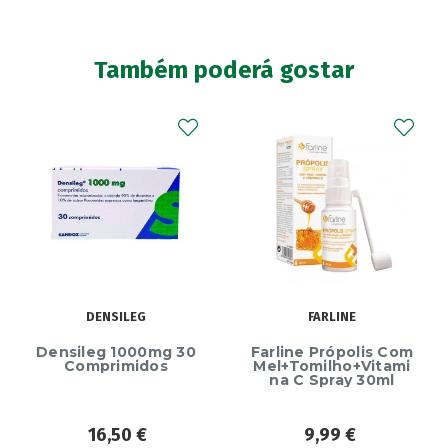
Também poderá gostar
DENSILEG
FARLINE
Densileg 1000mg 30
Farline Própolis Com
Comprimidos
Mel+Tomilho+Vitami
na C Spray 30ml
16,50
€
9,99
€