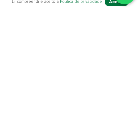
Aceito
Li, compreendi e aceito a
Política de privacidade
Livro de Reclamações
Para Si
A sua conta
Avie a sua receita
Os seus favoritos
Farmácia de serviço
Newsletter
Perguntas Frequentes
Blog