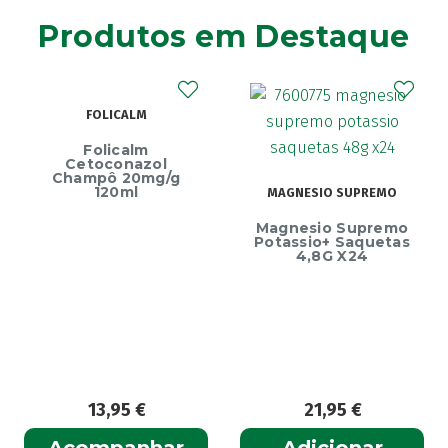
Produtos em Destaque
FOLICALM
Folicalm
Cetoconazol
Champô 20mg/g
120ml
MAGNESIO SUPREMO
Magnesio Supremo
Potassio+ Saquetas
4,8G X24
13,95
€
21,95
€
Acompanhar
Adicionar