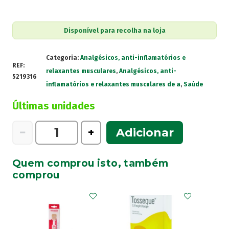
Disponível para recolha na loja
Categoria:
Analgésicos, anti-inflamatórios e
REF:
relaxantes musculares
,
Analgésicos, anti-
5219316
inflamatórios e relaxantes musculares de a
,
Saúde
Últimas unidades
Quantidade
−
+
Adicionar
de
Voltaren
Quem comprou isto, também
Emulgel
comprou
Gel
150G