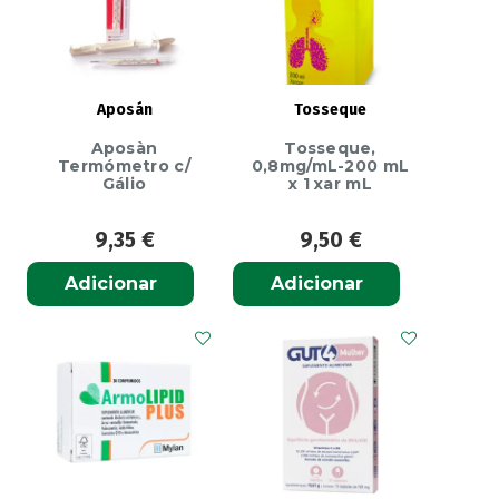
Aposán
Tosseque
Aposàn
Tosseque,
Termómetro c/
0,8mg/mL-200 mL
Gálio
x 1 xar mL
9,35
€
9,50
€
Adicionar
Adicionar