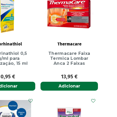
rhinathiol
Thermacare
inathiol 0,5
Thermacare Faixa
/ml para
Termica Lombar
zação, 15 ml
Anca 2 Faixas
10,95
€
13,95
€
dicionar
Adicionar