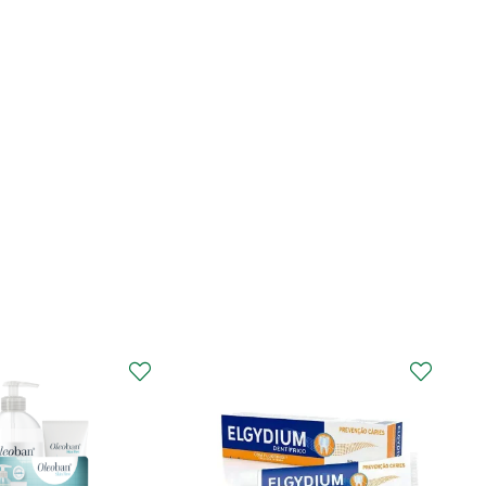
CURAPROX
Curaprox Surgical
Escova Dentes Mega
Soft