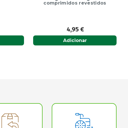
tidos
1 sol oral frasco
11,95
€
Adicionar