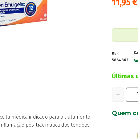
11,95
€
Ca
REF:
5864863
An
Últimas 
Quantidad
−
de
Voltaren
Quem c
Emulgelex
ceita médica indicado para o tratamento
,
 inflamação pós-traumática dos tendões,
20