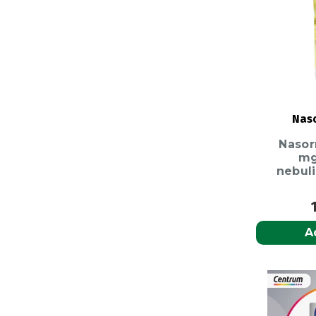
mg/g
Bisnaga
50
g
Gel
Naso
Nasorr
mg
nebuli
A