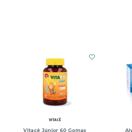
ALVITA
Alvita Tensiometro
Clearb