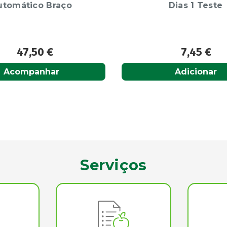
Dias 1 Teste
comprimidos reves
7,45
€
4,95
€
Adicionar
Adicionar
Serviços