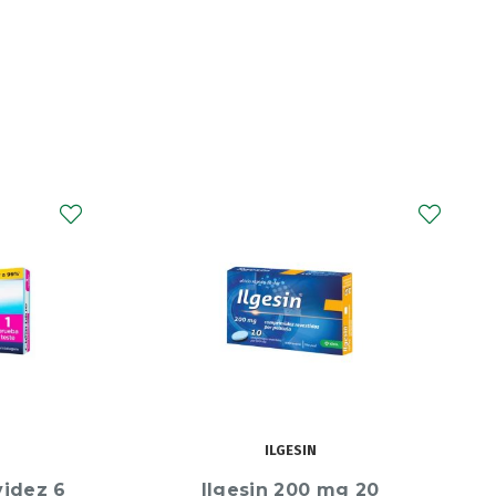
PULMIBEN
20
Pulmiben Unidia, 100 mg/mL x