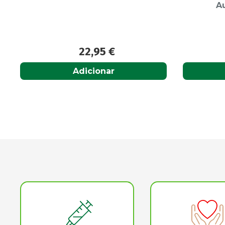
Automático Braço
47,50
€
Acompanhar