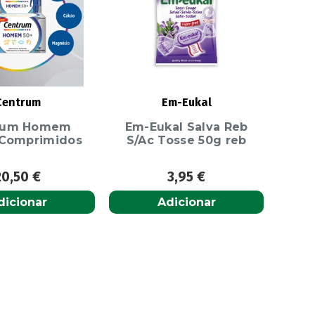
Centrum
Em-Eukal
rum Homem
Em-Eukal Salva Reb
 Comprimidos
S/Ac Tosse 50g reb
20,50
€
3,95
€
dicionar
Adicionar