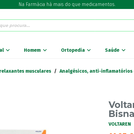
Na Farmácia há mais do que medicamentos.
al
Homem
Ortopedia
Saúde
 relaxantes musculares
/
Analgésicos, anti-inflamatórios
Volta
Bisna
VOLTAREN