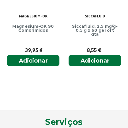
MAGNESIUM-OK
SICCAFLUID
Magnesium-OK 90
Siccafluid, 2,5 mg/g-
Comprimidos
0,5 g x 60 gel oft
gta
39,95
€
8,55
€
Adicionar
Adicionar
Serviços