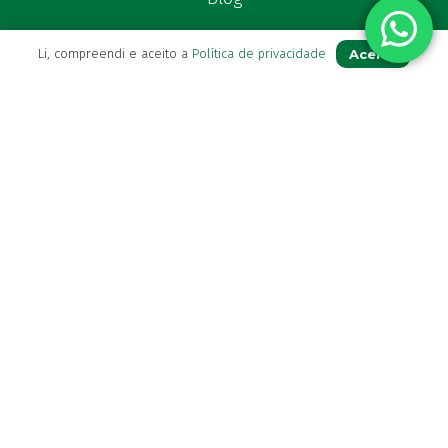
Aceito
Li, compreendi e aceito a
Política de privacidade
Contactos
(+351) 296 282 037
Chamada para a rede fixa nacional
(+351) 964 804 190
Chamada para a rede móvel nacional
loja@farmaciavb.pt
Abertos de 2ª a 6ª das 9:00h às 19:00h
Sábados das 9:00h às 13:00h
Ver Farmácia de Serviço aberta hoje