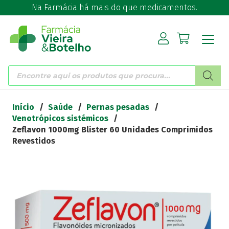
Na Farmácia há mais do que medicamentos.
Products
search
Início
/
Saúde
/
Pernas pesadas
/
Venotrópicos sistémicos
/
Zeflavon 1000mg Blister 60 Unidades Comprimidos
Revestidos