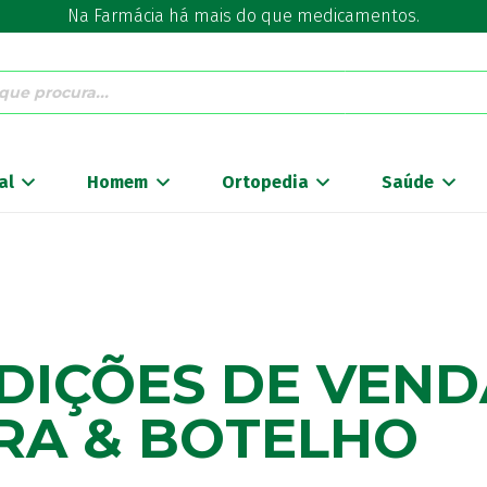
Na Farmácia há mais do que medicamentos.
al
Homem
Ortopedia
Saúde
DIÇÕES DE VEND
IRA & BOTELHO